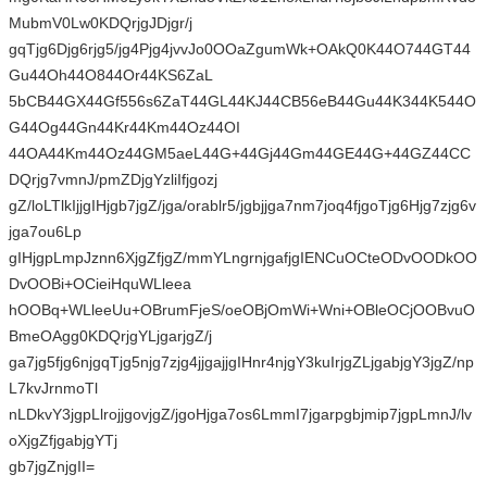
MubmV0Lw0KDQrjgJDjgr/j
gqTjg6Djg6rjg5/jg4Pjg4jvvJo0OOaZgumWk+OAkQ0K44O744GT44
Gu44Oh44O844Or44KS6ZaL
5bCB44GX44Gf556s6ZaT44GL44KJ44CB56eB44Gu44K344K544O
G44Og44Gn44Kr44Km44Oz44OI
44OA44Km44Oz44GM5aeL44G+44Gj44Gm44GE44G+44GZ44CC
DQrjg7vmnJ/pmZDjgYzliIfjgozj
gZ/loLTlkIjjgIHjgb7jgZ/jga/orablr5/jgbjjga7nm7joq4fjgoTjg6Hjg7zjg6v
jga7ou6Lp
gIHjgpLmpJznn6XjgZfjgZ/mmYLngrnjgafjgIENCuOCteODvOODkOO
DvOOBi+OCieiHquWLleea
hOOBq+WLleeUu+OBrumFjeS/oeOBjOmWi+Wni+OBleOCjOOBvuO
BmeOAgg0KDQrjgYLjgarjgZ/j
ga7jg5fjg6njgqTjg5njg7zjg4jjgajjgIHnr4njgY3kuIrjgZLjgabjgY3jgZ/np
L7kvJrnmoTl
nLDkvY3jgpLlrojjgovjgZ/jgoHjga7os6LmmI7jgarpgbjmip7jgpLmnJ/lv
oXjgZfjgabjgYTj
gb7jgZnjgII=