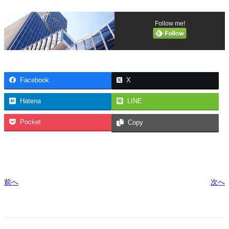
Follow me!
Facebook
X
Hatena
LINE
Pocket
Copy
前へ
次へ