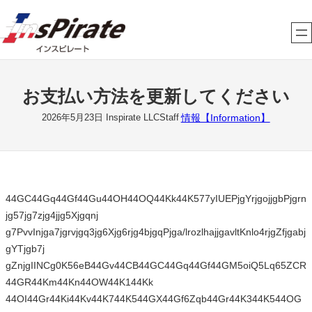
内
容
を
ス
キ
お支払い方法を更新してください
ッ
プ
情報【Information】
2026年5月23日
Inspirate LLCStaff
44GC44Gq44Gf44Gu44OH44OQ44Kk44K577yIUEPjgYrjgojjgbPjgrn
jg57jg7zjg4jjg5Xjgqnj
g7PvvInjga7jgrvjgq3jg6Xjg6rjg4bjgqPjga/lrozlhajjgavltKnlo4rjgZfjgabj
gYTjgb7j
gZnjgIINCg0K56eB44Gv44CB44GC44Gq44Gf44GM5oiQ5Lq65ZCR
44GR44Km44Kn44OW44K144Kk
44OI44Gr44Ki44Kv44K744K544GX44Gf6Zqb44Gr44K344K544OG