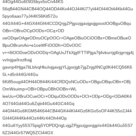
44Og44Gu6ISG5byx5oCn44KS
56qB44GN44CB44OQ44OD44Kv44OJ44Ki77yI44OI44Ot44Kk44Gu
5pyo6aas77yJ44KS6Kit572u
44GX44G+44GX44Gf44CCDQrjgZPjgozjgavjgojjgoosIOOBguOBqu
OBn+OBruOCpOODs+OCq+OD
oeODqeOAgeODnuOCpOOCr+OAgeOBiuOCiOOBs+OBmeOBueO
BpuOBrumAo+e1oeWFiOODh+ODvOOC
v++8iOODoeODvOODq+OAgUxJTkXjgIFTTlPjga7lj4vkurrjg6rjgrnjg4j
vvInjga/lrozlhajj
gavnp4Hjga7liLblvqHkuIvjgavjgYLjgorjgb7jgZnjgIINCg0K44CQ56K6
5L+d5riI44G/44Gu
6Ki85oug44OH44O844K/44CRDQoNCuODu+OBguOBquOBn+OBj
OmWsuimp+OBl+OBpuOBhOOBn+WL
leeUu+OBruOCueOCr+ODquODvOODs+OCt+ODp+ODg+ODiA0K4
4O744Gd44Gu6Zqb44Gu44GC44Gq
44Gf44Gu6KGM54K644CB44GK44KI44Gz6KGo5oOF44KS5o2J44
GI44Gf44Kk44Oz44Kr44Oh44Op
44Gu6Yyy55S75pig5YOPDQrigLvjgZPjgozjgonjgpIx44Gk44Gu55S7
6Z2i44Gr57WQ5ZCI44GX