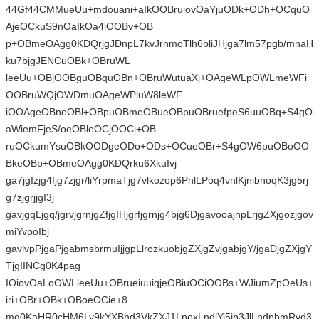
44Gf44CMMueUu+mdouani+aIkOOBruiovOaYjuODk+ODh+OCquO
AjeOCkuS9nOaIkOa4iOOBv+OB
p+OBmeOAgg0KDQrjgJDnpL7kvJrnmoTlh6bliJHjga7lm57pgb/mnaH
ku7bjgJENCuOBk+OBruWL
leeUu+OBjOOBguOBquOBn+OBruWutuaXj+OAgeWLpOWLmeWFi
OOBruWQjOWDmuOAgeWPluW8leWF
iOOAgeOBneOBl+OBpuOBmeOBueOBpuOBruefpeS6uuOBq+S4gO
aWiemFjeS/oeOBleOCjOOCi+OB
ruOCkumYsuOBkOODgeODo+ODs+OCueOBr+S4gOW6puOBoOO
BkeOBp+OBmeOAgg0KDQrku6XkuIvj
ga7jgIzjg4fjg7zjgr/liYrpmaTjg7vlkozop6PnlLPoq4vnlKjnibnoqK3jg5rj
g7zjgrjjgI3j
gavjgqLjgq/jgrvjgrnjgZfjgIHjgrfjgrnjg4bjg6DjgavooajnpLrjgZXjgozjgov
miYvpoIbj
gavlvpPjgaPjgabmsbrmuIjjgpLlrozkuobjgZXjgZvjgabjgY/jgaDjgZXjgY
TjgIINCg0K4pag
IOiovOaLoOWLleeUu+OBrueiuuiqjeOBiuOCiOOBs+WJiumZpOeUs+
iri+OBr+OBk+OBoeOCie+8
mg0KaHR0cHM6Ly9kYXBhd3VkZXJ1LnoxLndlYi5jb3JlLndpbmRvd3