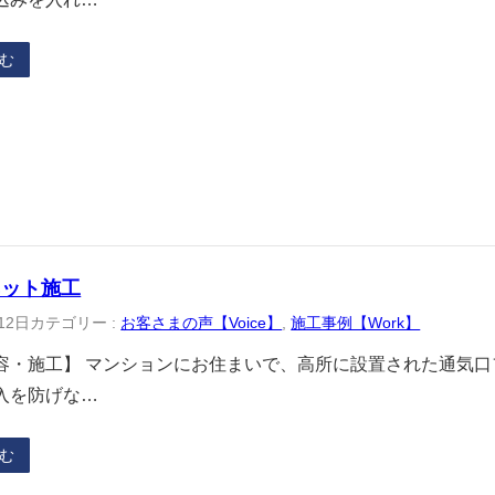
む
ネット施工
12日
カテゴリー :
お客さまの声【Voice】
, 
施工事例【Work】
容・施工】 マンションにお住まいで、高所に設置された通気
入を防げな…
む