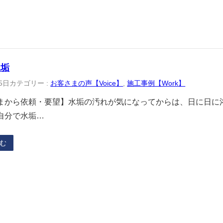
水垢
5日
カテゴリー :
お客さまの声【Voice】
, 
施工事例【Work】
まから依頼・要望】水垢の汚れが気になってからは、日に日に
自分で水垢…
む