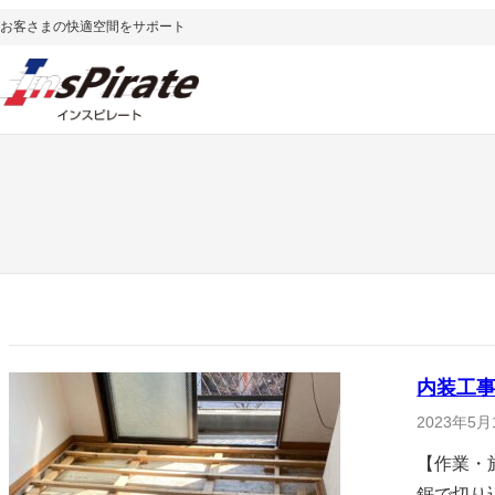
内
お客さまの快適空間をサポート
容
を
ス
キ
ッ
プ
内装工事 
2023年5月
【作業・
鋸で切り