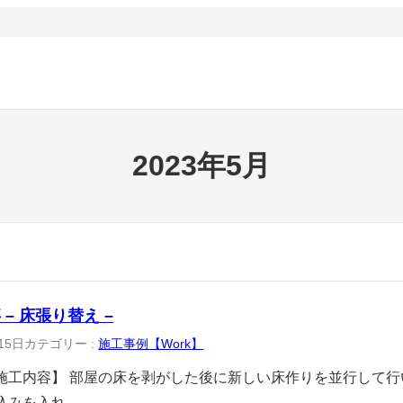
2023年5月
– 床張り替え –
15日
カテゴリー :
施工事例【Work】
施工内容】 部屋の床を剥がした後に新しい床作りを並行して
込みを入れ…