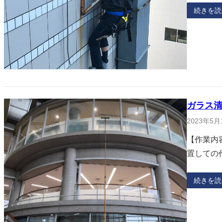
続きを読
ガラス清
2023年5月
【作業内
置しての
続きを読