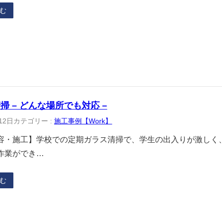
む
掃 – どんな場所でも対応 –
12日
カテゴリー :
施工事例【Work】
容・施工】学校での定期ガラス清掃で、学生の出入りが激しく
作業ができ…
む