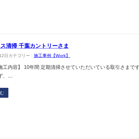
ス清掃 千葉カントリーさま
12日
カテゴリー :
施工事例【Work】
施工内容】 10年間 定期清掃させていただいている取引さまで
ず、…
む