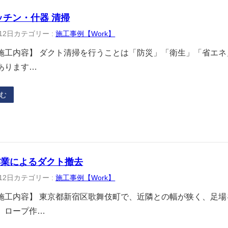
ッチン・什器 清掃
12日
カテゴリー :
施工事例【Work】
施工内容】 ダクト清掃を行うことは「防災」「衛生」「省エネ
あります…
む
作業によるダクト撤去
12日
カテゴリー :
施工事例【Work】
施工内容】 東京都新宿区歌舞伎町で、近隣との幅が狭く、足
、ロープ作…