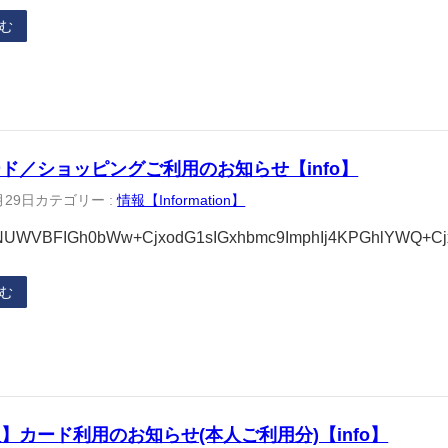
む
ード／ショッピングご利用のお知らせ【info】
月29日
カテゴリー :
情報【Information】
UWVBFIGh0bWw+CjxodG1sIGxhbmc9ImphIj4KPGhlYWQ+C
む
】カード利用のお知らせ(本人ご利用分)【info】