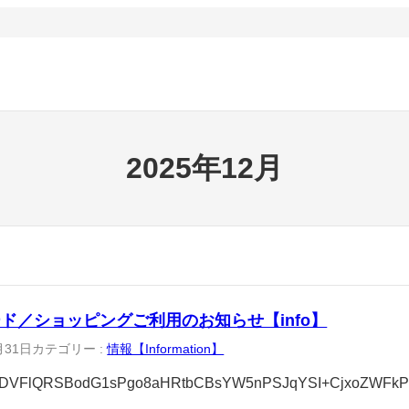
2025年12月
ード／ショッピングご利用のお知らせ【info】
月31日
カテゴリー :
情報【Information】
DVFlQRSBodG1sPgo8aHRtbCBsYW5nPSJqYSI+CjxoZWFk