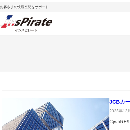
内
お客さまの快適空間をサポート
容
を
ス
キ
ッ
プ
JCBカ
2025年12
CjwhRE9