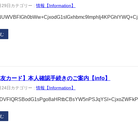
月29日
カテゴリー :
情報【Information】
UWVBFIGh0bWw+CjxodG1sIGxhbmc9ImphIj4KPGhlYWQ+C
む
友カード】本人確認手続きのご案内【info】
月24日
カテゴリー :
情報【Information】
DVFlQRSBodG1sPgo8aHRtbCBsYW5nPSJqYSI+CjxoZWFk
む