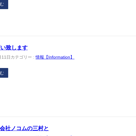
む
願い致します
月11日
カテゴリー :
情報【Information】
む
株式会社ノコムの三村と