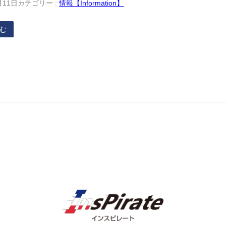
月11日
カテゴリー :
情報【Information】
む