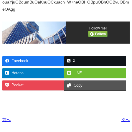
ouaYjuOBqumBuOaKnuOCkuacn+W+heOBl+OBpuOBhOOBvuOBm
eOAgg==
Follow me!
Facebook
X
Hatena
LINE
Pocket
Copy
前へ
次へ