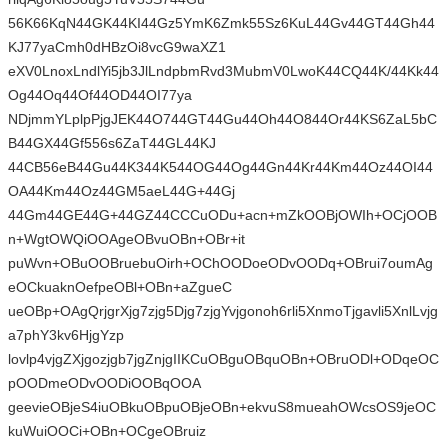
56K66KqN44GK44KI44Gz5YmK6Zmk55Sz6KuL44Gv44GT44Gh44
KJ77yaCmh0dHBzOi8vcG9waXZ1
eXV0LnoxLndlYi5jb3JlLndpbmRvd3MubmV0LwoK44CQ44K/44Kk44
Og44Oq44Of44OD44OI77ya
NDjmmYLplpPjgJEK44O744GT44Gu44Oh44O844Or44KS6ZaL5bC
B44GX44Gf556s6ZaT44GL44KJ
44CB56eB44Gu44K344K544OG44Og44Gn44Kr44Km44Oz44OI44
OA44Km44Oz44GM5aeL44G+44Gj
44Gm44GE44G+44GZ44CCCuODu+acn+mZkOOBjOWIh+OCjOOB
n+WgtOWQiOOAgeOBvuOBn+OBr+it
puWvn+OBuOOBruebuOirh+OChOODoeODvOODq+OBrui7oumAg
eOCkuaknOefpeOBl+OBn+aZgueC
ueOBp+OAgQrjgrXjg7zjg5Djg7zjgYvjgonoh6rli5XnmoTjgavli5XnlLvjg
a7phY3kv6HjgYzp
lovlp4vjgZXjgozjgb7jgZnjgIIKCuOBguOBquOBn+OBruODl+ODqeOC
pOODmeODvOODiOOBqOOA
geevieOBjeS4iuOBkuOBpuOBjeOBn+ekvuS8mueahOWcsOS9jeOC
kuWuiOOCi+OBn+OCgeOBruiz