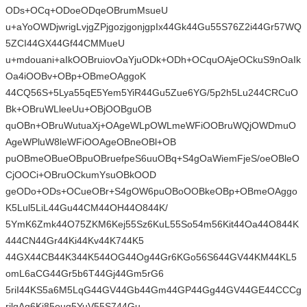
ODs+OCq+ODoeODqeOBrumMsueU
u+aYoOWDjwrigLvjgZPjgozjgonjgpIx44Gk44Gu55S76Z2i44Gr57WQ
5ZCI44GX44Gf44CMMueU
u+mdouani+aIkOOBruiovOaYjuODk+ODh+OCquOAjeOCkuS9nOaIk
Oa4iOOBv+OBp+OBmeOAggoK
44CQ56S+5Lya55qE5Yem5YiR44Gu5Zue6YG/5p2h5Lu244CRCuO
Bk+OBruWLleeUu+OBjOOBguOB
quOBn+OBruWutuaXj+OAgeWLpOWLmeWFiOOBruWQjOWDmuO
AgeWPluW8leWFiOOAgeOBneOBl+OB
puOBmeOBueOBpuOBruefpeS6uuOBq+S4gOaWiemFjeS/oeOBleO
CjOOCi+OBruOCkumYsuOBkOOD
geODo+ODs+OCueOBr+S4gOW6puOBoOOBkeOBp+OBmeOAggo
K5Lul5LiL44Gu44CM44OH44O844K/
5YmK6Zmk44O75ZKM6Kej55Sz6KuL55So54m56Kit44Oa44O844K
444CN44Gr44Ki44Kv44K744K5
44GX44CB44K344K544OG44Og44Gr6KGo56S644GV44KM44KL5
omL6aCG44Gr5b6T44Gj44Gm5rG6
5riI44KS5a6M5LqG44GV44Gb44Gm44GP44Gg44GV44GE44CCCg
rilqAg6Ki85oug5YuV55S744Gu