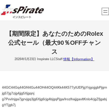
内
容
を
ス
キ
【期間限定】あなたのためのRolex
ッ
プ
公式セール（最大90％OFFチャン
ス
情報【Information】
2026年5月23日
Inspirate LLCStaff
44GC44Gq44Gf44Gu44OH44OQ44Kk44K577yIUEPjgYrjgojjgbPjgrn
jg57jg7zjg4jjg5Xjgqnj
g7PvvInjga7jgrvjgq3jg6Xjg6rjg4bjgqPjga/lrozlhajjgavltKnlo4rjgZfjgabj
gYTjgb7j