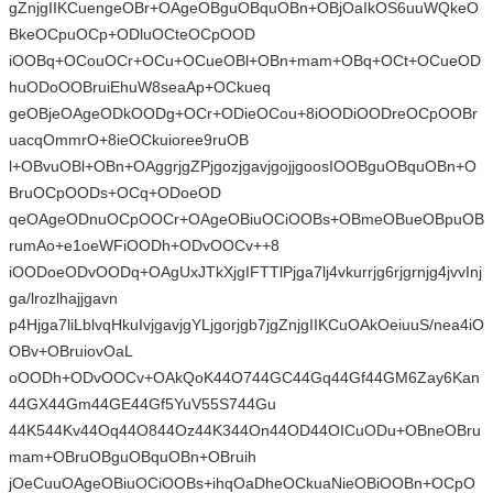
gZnjgIIKCuengeOBr+OAgeOBguOBquOBn+OBjOaIkOS6uuWQkeO
BkeOCpuOCp+ODluOCteOCpOOD
iOOBq+OCouOCr+OCu+OCueOBl+OBn+mam+OBq+OCt+OCueOD
huODoOOBruiEhuW8seaAp+OCkueq
geOBjeOAgeODkOODg+OCr+ODieOCou+8iOODiOODreOCpOOBr
uacqOmmrO+8ieOCkuioree9ruOB
l+OBvuOBl+OBn+OAggrjgZPjgozjgavjgojjgoosIOOBguOBquOBn+O
BruOCpOODs+OCq+ODoeOD
qeOAgeODnuOCpOOCr+OAgeOBiuOCiOOBs+OBmeOBueOBpuOB
rumAo+e1oeWFiOODh+ODvOOCv++8
iOODoeODvOODq+OAgUxJTkXjgIFTTlPjga7lj4vkurrjg6rjgrnjg4jvvInj
ga/lrozlhajjgavn
p4Hjga7liLblvqHkuIvjgavjgYLjgorjgb7jgZnjgIIKCuOAkOeiuuS/nea4iO
OBv+OBruiovOaL
oOODh+ODvOOCv+OAkQoK44O744GC44Gq44Gf44GM6Zay6Kan
44GX44Gm44GE44Gf5YuV55S744Gu
44K544Kv44Oq44O844Oz44K344On44OD44OICuODu+OBneOBru
mam+OBruOBguOBquOBn+OBruih
jOeCuuOAgeOBiuOCiOOBs+ihqOaDheOCkuaNieOBiOOBn+OCpO