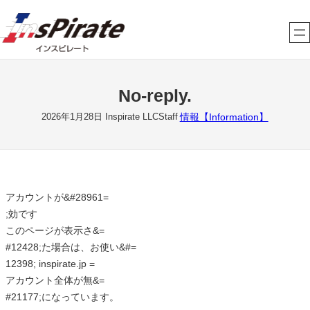
内
容
を
ス
キ
No-reply.
ッ
プ
情報【Information】
2026年1月28日
Inspirate LLCStaff
アカウントが&#28961=
;効です
このページが表示さ&=
#12428;た場合は、お使い&#=
12398; inspirate.jp =
アカウント全体が無&=
#21177;になっています。