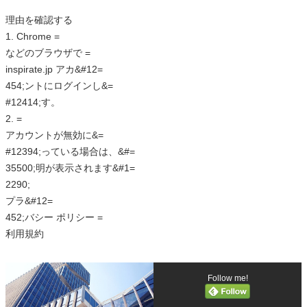
理由を確認する
1. Chrome =
などのブラウザで =
inspirate.jp アカ&#12=
454;ントにログインし&=
#12414;す。
2. =
アカウントが無効に&=
#12394;っている場合は、&#=
35500;明が表示されます&#1=
2290;
プラ&#12=
452;バシー ポリシー =
利用規約
Follow me!