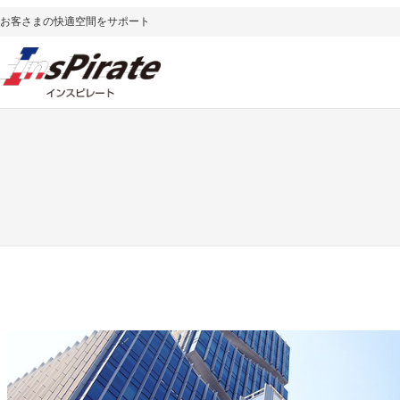
内
お客さまの快適空間をサポート
容
を
ス
キ
ッ
プ