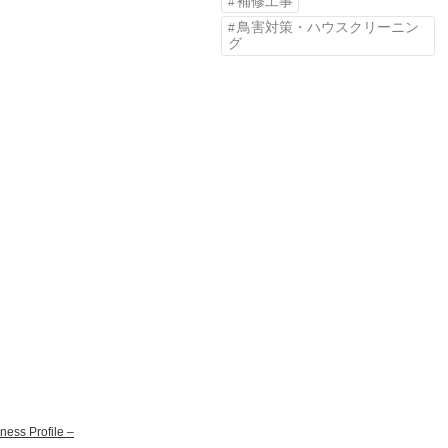
補修工事
鳥害対策・ハウスクリーニン
グ
ss Profile –