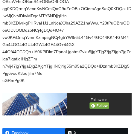
OBiuW+heOBoeS4i+OBleOBhOOA
gg0KDQrmqYvmnKwNCmlQaG9uZeOBi+OCiemAgeS/oQ0KDQo+ID
IwMjQvMDkvMDggMTY6NDjjgIHn
mb3lrZDlvrkgPHRvaHJ1LnNoaXJha29AZ21haWwuY29tPuOBruOD
oeODvOODqzoNCj4gDQo+IO+7
vw0KPiDmqYvmnKzmp5gNCj4g5YWI56iL44Gv44GC44KK44GM44
Go44GG44GU44GW44GE44G+44GX
44Gf44CCDQo+IA0KPiDlm7PpnaLjga/mt7vku5jjgYTjgZ/jgZfjgb7jgZn
jga7jgafjgIHjgZTm
n7vlj47jgY/jgaDjgZXjgYTjgIINCj4g55m95a2QDQo+IDznmb3lrZDjg5
Pjg6voqK3oqIjlm7Mu
cGRmPg0K
Follow me!
Facebook
X