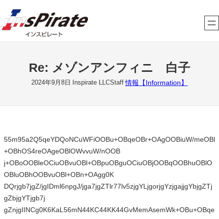
内
容
を
ス
キ
Re: メゾンアンフィニ 白子
ッ
プ
情報【Information】
2024年9月8日
Inspirate LLCStaff
55m95a2Q5qeYDQoNCuWFiOOBu+OBqeOBr+OAgOOBiuW/meOBl
+OBhOS4reOAgeOBlOWvvuW/nOOB
j+OBoOOBleOCiuOBvuOBl+OBpuOBguOCiuOBjOOBqOOBhuOBlO
OBluOBhOOBvuOBl+OBn+OAgg0K
DQrjgb7jgZ/jgIDml6npgJ/jga7jgZTlr77lv5zjgYLjgorjgYzjgajjgYbjgZTj
gZbjgYTjgb7j
gZnjgIINCg0K6KaL56mN44KC44KK44GvMemAsemWk+OBu+OBqe