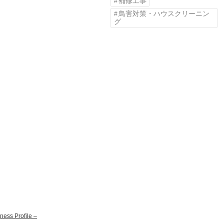
補修工事
鳥害対策・ハウスクリーニン
グ
ss Profile –