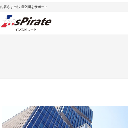
内
お客さまの快適空間をサポート
容
を
ス
キ
ッ
プ