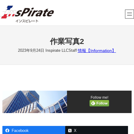
内
容
を
ス
キ
作業写真2
ッ
プ
情報【Information】
2023年9月24日
Inspirate LLCStaff
Follow me!
Facebook
X