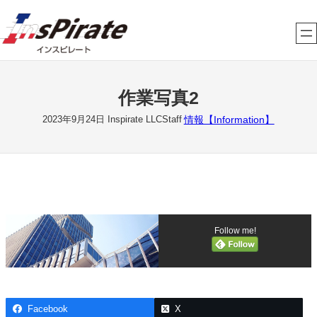
内
容
を
ス
キ
作業写真2
ッ
プ
情報【Information】
2023年9月24日
Inspirate LLCStaff
Follow me!
Facebook
X