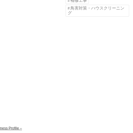
補修工事
鳥害対策・ハウスクリーニン
グ
ss Profile –