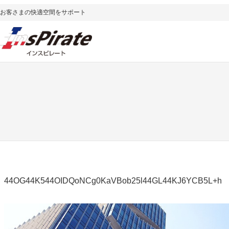
内
お客さまの快適空間をサポート
容
を
ス
キ
ッ
プ
44OG44K544OIDQoNCg0KaVBob25l44GL44KJ6YCB5L+h