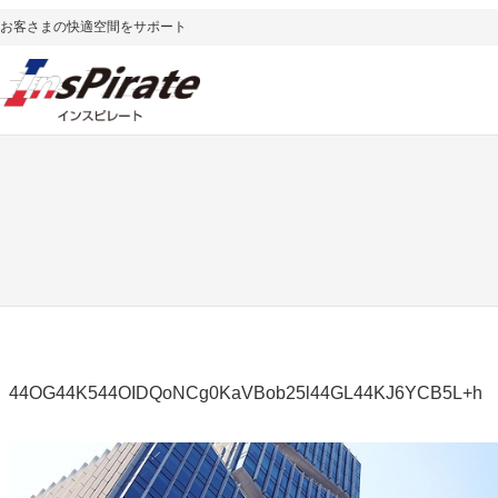
内
お客さまの快適空間をサポート
容
を
ス
キ
ッ
プ
44OG44K544OIDQoNCg0KaVBob25l44GL44KJ6YCB5L+h