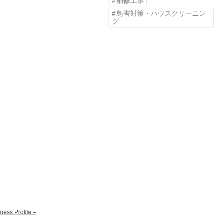
補修工事
鳥害対策・ハウスクリーニン
グ
ss Profile –