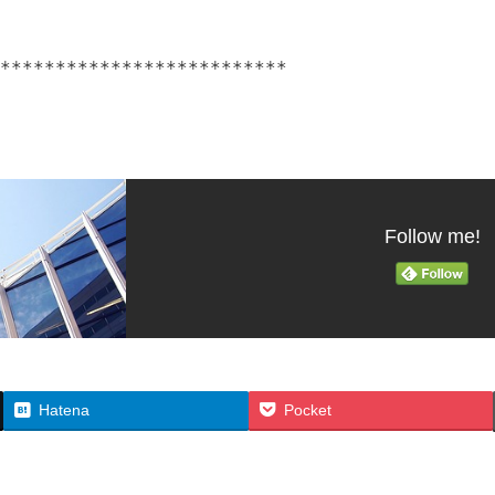
**************************

Follow me!
Hatena
Pocket