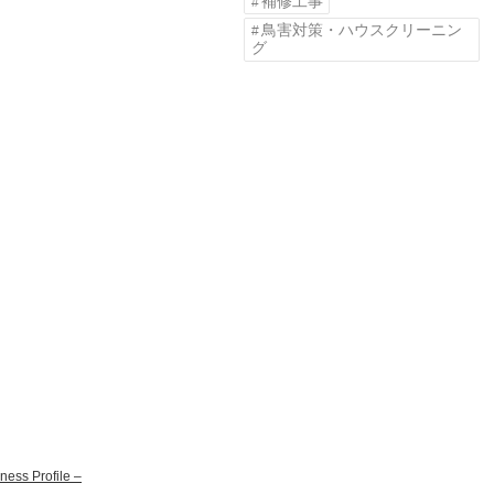
補修工事
鳥害対策・ハウスクリーニン
グ
ss Profile –