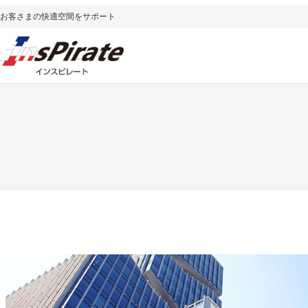
内
お客さまの快適空間をサポート
容
を
ス
キ
ッ
プ