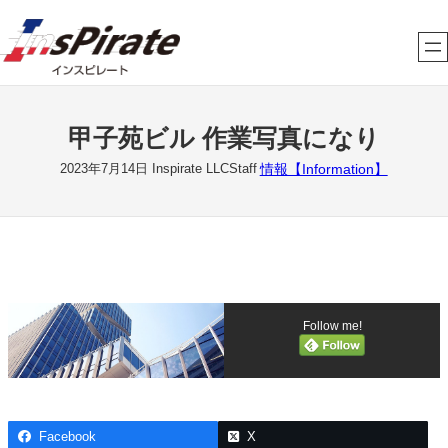
内
容
を
ス
キ
甲子苑ビル 作業写真になり
ッ
プ
情報【Information】
2023年7月14日
Inspirate LLCStaff
Follow me!
Facebook
X